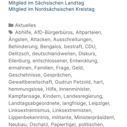
Mitglied im Sächsischen Landtag
Mitglied im Nordsächsischen Kreistag
Kategorien
Aktuelles
Schlagwörter
Abhilfe
,
AfD-Bürgerbüros
,
Altparteien
,
Ängsten
,
Attacken
,
Ausschreitungen
,
Behinderung
,
Bengalos
,
bestraft
,
CDU
,
Delitzsch
,
deutschlandweiten
,
Diskurs
,
Eilenburg
,
entschlossener
,
Entwicklung
,
ermahnen
,
Familien
,
Frage
,
Geld
,
Geschehnisse
,
Gesprächen
,
Gewaltbereitschaft
,
Gudrun Petzold
,
hart
,
hemmungslose
,
Hilfe
,
Innenminister
,
Kampfansage
,
Kindern
,
Landesregierung
,
Landtagsabgeordnete
,
langfrisige
,
Leipziger
,
Linksextremismus
,
Linksextremisten
,
Lippenbekenntnis
,
militante
,
Ministerpräsident
,
Neubau
,
Oschatz
,
Papiertiger
,
politischen
,