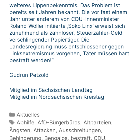
weiteres Lippenbekenntnis. Das Problem ist
bereits seit Jahren bekannt. Die vor fast einem
Jahr unter anderem von CDU-Innenminister
Roland Wöller initiierte ‚Soko Linx‘ erweist sich
zunehmend als zahnloser, Steuerzahler-Geld
verschlingender Papiertiger. Die
Landesregierung muss entschlossener gegen
Linksextremismus vorgehen, Täter müssen hart
bestraft werden!“
Gudrun Petzold
Mitglied im Sächsischen Landtag
Mitglied im Nordsächsischen Kreistag
Kategorien
Aktuelles
Schlagwörter
Abhilfe
,
AfD-Bürgerbüros
,
Altparteien
,
Ängsten
,
Attacken
,
Ausschreitungen
,
Behinderung
,
Bengalos
,
bestraft
,
CDU
,