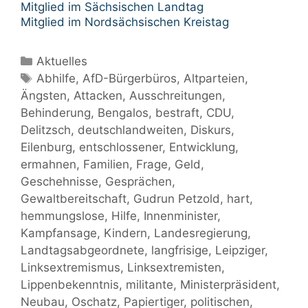
Mitglied im Sächsischen Landtag
Mitglied im Nordsächsischen Kreistag
Kategorien
Aktuelles
Schlagwörter
Abhilfe
,
AfD-Bürgerbüros
,
Altparteien
,
Ängsten
,
Attacken
,
Ausschreitungen
,
Behinderung
,
Bengalos
,
bestraft
,
CDU
,
Delitzsch
,
deutschlandweiten
,
Diskurs
,
Eilenburg
,
entschlossener
,
Entwicklung
,
ermahnen
,
Familien
,
Frage
,
Geld
,
Geschehnisse
,
Gesprächen
,
Gewaltbereitschaft
,
Gudrun Petzold
,
hart
,
hemmungslose
,
Hilfe
,
Innenminister
,
Kampfansage
,
Kindern
,
Landesregierung
,
Landtagsabgeordnete
,
langfrisige
,
Leipziger
,
Linksextremismus
,
Linksextremisten
,
Lippenbekenntnis
,
militante
,
Ministerpräsident
,
Neubau
,
Oschatz
,
Papiertiger
,
politischen
,