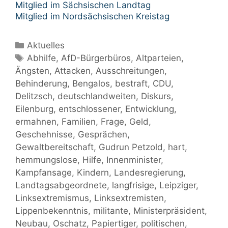
Mitglied im Sächsischen Landtag
Mitglied im Nordsächsischen Kreistag
Kategorien
Aktuelles
Schlagwörter
Abhilfe
,
AfD-Bürgerbüros
,
Altparteien
,
Ängsten
,
Attacken
,
Ausschreitungen
,
Behinderung
,
Bengalos
,
bestraft
,
CDU
,
Delitzsch
,
deutschlandweiten
,
Diskurs
,
Eilenburg
,
entschlossener
,
Entwicklung
,
ermahnen
,
Familien
,
Frage
,
Geld
,
Geschehnisse
,
Gesprächen
,
Gewaltbereitschaft
,
Gudrun Petzold
,
hart
,
hemmungslose
,
Hilfe
,
Innenminister
,
Kampfansage
,
Kindern
,
Landesregierung
,
Landtagsabgeordnete
,
langfrisige
,
Leipziger
,
Linksextremismus
,
Linksextremisten
,
Lippenbekenntnis
,
militante
,
Ministerpräsident
,
Neubau
,
Oschatz
,
Papiertiger
,
politischen
,