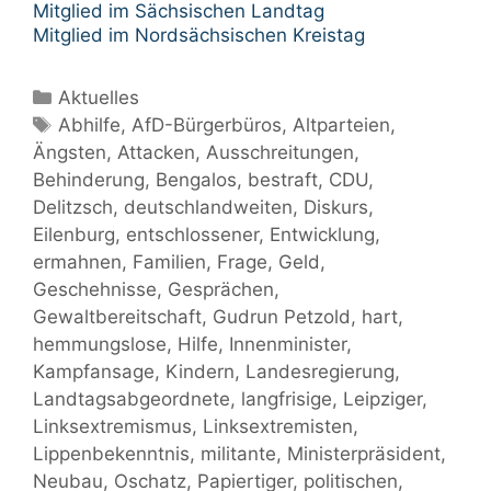
Mitglied im Sächsischen Landtag
Mitglied im Nordsächsischen Kreistag
Kategorien
Aktuelles
Schlagwörter
Abhilfe
,
AfD-Bürgerbüros
,
Altparteien
,
Ängsten
,
Attacken
,
Ausschreitungen
,
Behinderung
,
Bengalos
,
bestraft
,
CDU
,
Delitzsch
,
deutschlandweiten
,
Diskurs
,
Eilenburg
,
entschlossener
,
Entwicklung
,
ermahnen
,
Familien
,
Frage
,
Geld
,
Geschehnisse
,
Gesprächen
,
Gewaltbereitschaft
,
Gudrun Petzold
,
hart
,
hemmungslose
,
Hilfe
,
Innenminister
,
Kampfansage
,
Kindern
,
Landesregierung
,
Landtagsabgeordnete
,
langfrisige
,
Leipziger
,
Linksextremismus
,
Linksextremisten
,
Lippenbekenntnis
,
militante
,
Ministerpräsident
,
Neubau
,
Oschatz
,
Papiertiger
,
politischen
,