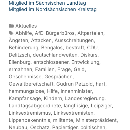
Mitglied im Sächsischen Landtag
Mitglied im Nordsächsischen Kreistag
Kategorien
Aktuelles
Schlagwörter
Abhilfe
,
AfD-Bürgerbüros
,
Altparteien
,
Ängsten
,
Attacken
,
Ausschreitungen
,
Behinderung
,
Bengalos
,
bestraft
,
CDU
,
Delitzsch
,
deutschlandweiten
,
Diskurs
,
Eilenburg
,
entschlossener
,
Entwicklung
,
ermahnen
,
Familien
,
Frage
,
Geld
,
Geschehnisse
,
Gesprächen
,
Gewaltbereitschaft
,
Gudrun Petzold
,
hart
,
hemmungslose
,
Hilfe
,
Innenminister
,
Kampfansage
,
Kindern
,
Landesregierung
,
Landtagsabgeordnete
,
langfrisige
,
Leipziger
,
Linksextremismus
,
Linksextremisten
,
Lippenbekenntnis
,
militante
,
Ministerpräsident
,
Neubau
,
Oschatz
,
Papiertiger
,
politischen
,