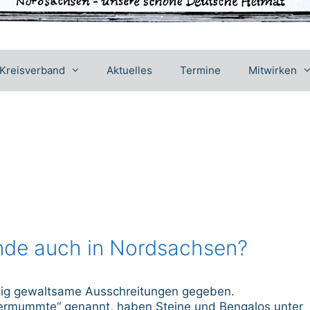
Kreisverband
Aktuelles
Termine
Mitwirken
nde auch in Nordsachsen?
pzig gewaltsame Ausschreitungen gegeben.
 „Vermummte“ genannt, haben Steine und Bengalos unter