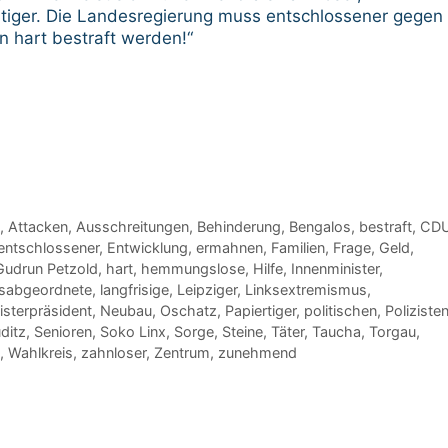
rtiger. Die Landesregierung muss entschlossener gegen
 hart bestraft werden!“
,
Attacken
,
Ausschreitungen
,
Behinderung
,
Bengalos
,
bestraft
,
CD
entschlossener
,
Entwicklung
,
ermahnen
,
Familien
,
Frage
,
Geld
,
Gudrun Petzold
,
hart
,
hemmungslose
,
Hilfe
,
Innenminister
,
sabgeordnete
,
langfrisige
,
Leipziger
,
Linksextremismus
,
isterpräsident
,
Neubau
,
Oschatz
,
Papiertiger
,
politischen
,
Poliziste
ditz
,
Senioren
,
Soko Linx
,
Sorge
,
Steine
,
Täter
,
Taucha
,
Torgau
,
,
Wahlkreis
,
zahnloser
,
Zentrum
,
zunehmend