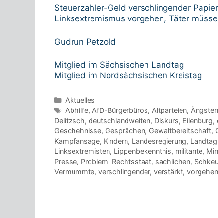
Steuerzahler-Geld verschlingender Papie
Linksextremismus vorgehen, Täter müssen
Gudrun Petzold
Mitglied im Sächsischen Landtag
Mitglied im Nordsächsischen Kreistag
Kategorien
Aktuelles
Schlagwörter
Abhilfe
,
AfD-Bürgerbüros
,
Altparteien
,
Ängsten
Delitzsch
,
deutschlandweiten
,
Diskurs
,
Eilenburg
,
Geschehnisse
,
Gesprächen
,
Gewaltbereitschaft
,
Kampfansage
,
Kindern
,
Landesregierung
,
Landtag
Linksextremisten
,
Lippenbekenntnis
,
militante
,
Min
Presse
,
Problem
,
Rechtsstaat
,
sachlichen
,
Schkeu
Vermummte
,
verschlingender
,
verstärkt
,
vorgehen