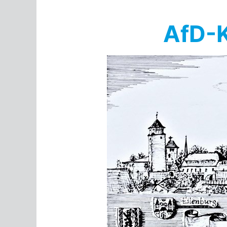
Springe
zum
AfD-K
Inhalt