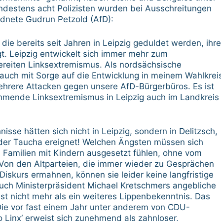
destens acht Polizisten wurden bei Ausschreitungen
rdnete Gudrun Petzold (AfD):
die bereits seit Jahren in Leipzig geduldet werden, ihre
. Leipzig entwickelt sich immer mehr zum
reiten Linksextremismus. Als nordsächsische
auch mit Sorge auf die Entwicklung in meinem Wahlkrei
ehrere Attacken gegen unsere AfD-Bürgerbüros. Es ist
nehmende Linksextremismus in Leipzig auch im Landkreis
nisse hätten sich nicht in Leipzig, sondern in Delitzsch,
oder Taucha ereignet! Welchen Ängsten müssen sich
Familien mit Kindern ausgesetzt fühlen, ohne vom
 Von den Altparteien, die immer wieder zu Gesprächen
iskurs ermahnen, können sie leider keine langfristige
Auch Ministerpräsident Michael Kretschmers angebliche
t nicht mehr als ein weiteres Lippenbekenntnis. Das
 Die vor fast einem Jahr unter anderem von CDU-
ko Linx‘ erweist sich zunehmend als zahnloser,