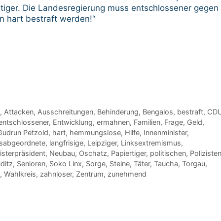
rtiger. Die Landesregierung muss entschlossener gegen
 hart bestraft werden!“
,
Attacken
,
Ausschreitungen
,
Behinderung
,
Bengalos
,
bestraft
,
CD
entschlossener
,
Entwicklung
,
ermahnen
,
Familien
,
Frage
,
Geld
,
Gudrun Petzold
,
hart
,
hemmungslose
,
Hilfe
,
Innenminister
,
sabgeordnete
,
langfrisige
,
Leipziger
,
Linksextremismus
,
isterpräsident
,
Neubau
,
Oschatz
,
Papiertiger
,
politischen
,
Poliziste
ditz
,
Senioren
,
Soko Linx
,
Sorge
,
Steine
,
Täter
,
Taucha
,
Torgau
,
,
Wahlkreis
,
zahnloser
,
Zentrum
,
zunehmend