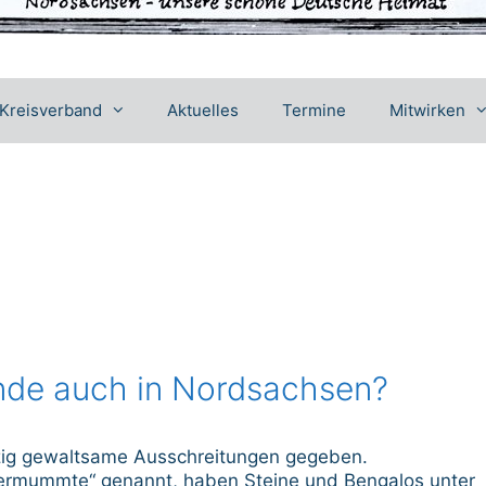
Kreisverband
Aktuelles
Termine
Mitwirken
nde auch in Nordsachsen?
pzig gewaltsame Ausschreitungen gegeben.
 „Vermummte“ genannt, haben Steine und Bengalos unter