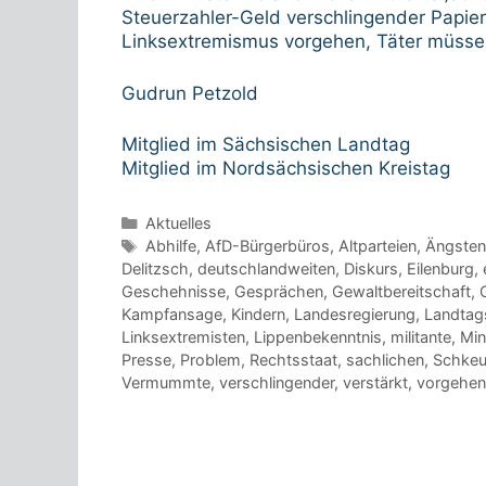
Steuerzahler-Geld verschlingender Papie
Linksextremismus vorgehen, Täter müssen
Gudrun Petzold
Mitglied im Sächsischen Landtag
Mitglied im Nordsächsischen Kreistag
Kategorien
Aktuelles
Schlagwörter
Abhilfe
,
AfD-Bürgerbüros
,
Altparteien
,
Ängsten
Delitzsch
,
deutschlandweiten
,
Diskurs
,
Eilenburg
,
Geschehnisse
,
Gesprächen
,
Gewaltbereitschaft
,
Kampfansage
,
Kindern
,
Landesregierung
,
Landtag
Linksextremisten
,
Lippenbekenntnis
,
militante
,
Min
Presse
,
Problem
,
Rechtsstaat
,
sachlichen
,
Schkeu
Vermummte
,
verschlingender
,
verstärkt
,
vorgehen