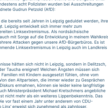
destens acht Polizisten wurden bei Ausschreitungen
rdnete Gudrun Petzold (AfD):
die bereits seit Jahren in Leipzig geduldet werden, ihre
. Leipzig entwickelt sich immer mehr zum
reiten Linksextremismus. Als nordsächsische
auch mit Sorge auf die Entwicklung in meinem Wahlkrei
ehrere Attacken gegen unsere AfD-Bürgerbüros. Es ist
nehmende Linksextremismus in Leipzig auch im Landkreis
nisse hätten sich nicht in Leipzig, sondern in Delitzsch,
oder Taucha ereignet! Welchen Ängsten müssen sich
Familien mit Kindern ausgesetzt fühlen, ohne vom
 Von den Altparteien, die immer wieder zu Gesprächen
iskurs ermahnen, können sie leider keine langfristige
Auch Ministerpräsident Michael Kretschmers angebliche
t nicht mehr als ein weiteres Lippenbekenntnis. Das
 Die vor fast einem Jahr unter anderem von CDU-
ko Linx‘ erweist sich zunehmend als zahnloser,