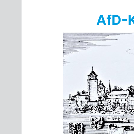
Springe
zum
AfD-K
Inhalt