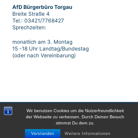
AfD Bürgerbüro Torgau
Breite Straße 4
Tel.: 03421/7768427
Sprechzeiten:
monatlich am 3. Montag
15 -18 Uhr Landtag/Bundestag
(oder nach Vereinbarung)
Wir benutzen Cookies um die Nutzerfreundlichkeit
Impressum
Datenschutzerklärung
der Webseite zu verbessen. Durch Deinen Besuch
stimmst Du dem zu.
© 2026 AfD-Kreisverband Nordsachsen
• Powered by
GeneratePress
Verstanden
Weitere Informationen