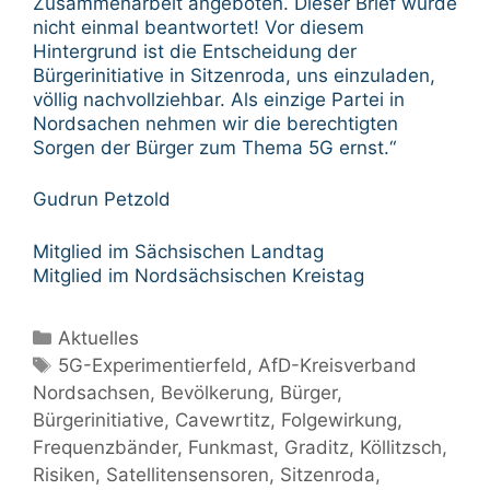
Zusammenarbeit angeboten. Dieser Brief wurde
nicht einmal beantwortet! Vor diesem
Hintergrund ist die Entscheidung der
Bürgerinitiative in Sitzenroda, uns einzuladen,
völlig nachvollziehbar. Als einzige Partei in
Nordsachen nehmen wir die berechtigten
Sorgen der Bürger zum Thema 5G ernst.“
Gudrun Petzold
Mitglied im Sächsischen Landtag
Mitglied im Nordsächsischen Kreistag
Kategorien
Aktuelles
Schlagwörter
5G-Experimentierfeld
,
AfD-Kreisverband
Nordsachsen
,
Bevölkerung
,
Bürger
,
Bürgerinitiative
,
Cavewrtitz
,
Folgewirkung
,
Frequenzbänder
,
Funkmast
,
Graditz
,
Köllitzsch
,
Risiken
,
Satellitensensoren
,
Sitzenroda
,