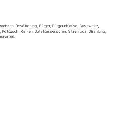
sachsen
,
Bevölkerung
,
Bürger
,
Bürgerinitiative
,
Cavewrtitz
,
,
Köllitzsch
,
Risiken
,
Satellitensensoren
,
Sitzenroda
,
Strahlung
,
enarbeit