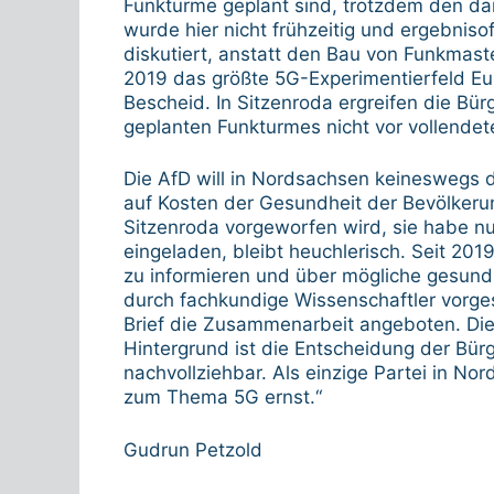
Funktürme geplant sind, trotzdem den d
wurde hier nicht frühzeitig und ergebnis
diskutiert, anstatt den Bau von Funkmasten
2019 das größte 5G-Experimentierfeld Eu
Bescheid. In Sitzenroda ergreifen die Bür
geplanten Funkturmes nicht vor vollendete 
Die AfD will in Nordsachsen keineswegs de
auf Kosten der Gesundheit der Bevölkerun
Sitzenroda vorgeworfen wird, sie habe 
eingeladen, bleibt heuchlerisch. Seit 201
zu informieren und über mögliche gesund
durch fachkundige Wissenschaftler vorg
Brief die Zusammenarbeit angeboten. Die
Hintergrund ist die Entscheidung der Bürge
nachvollziehbar. Als einzige Partei in N
zum Thema 5G ernst.“
Gudrun Petzold