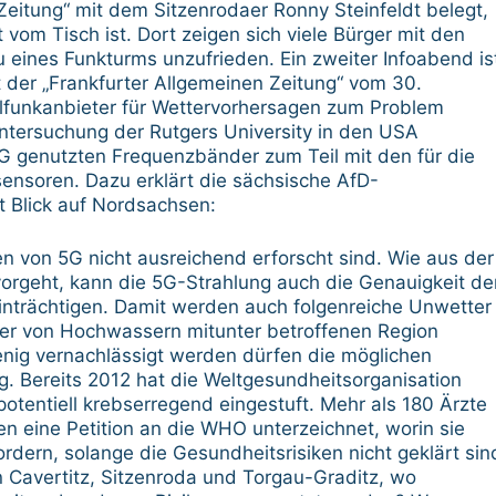
 Zeitung“ mit dem Sitzenrodaer Ronny Steinfeldt belegt,
vom Tisch ist. Dort zeigen sich viele Bürger mit den
eines Funkturms unzufrieden. Ein zweiter Infoabend is
 der „Frankfurter Allgemeinen Zeitung“ vom 30.
funkanbieter für Wettervorhersagen zum Problem
tersuchung der Rutgers University in den USA
5G genutzten Frequenzbänder zum Teil mit den für die
ensoren. Dazu erklärt die sächsische AfD-
 Blick auf Nordsachsen:
en von 5G nicht ausreichend erforscht sind. Wie aus der
orgeht, kann die 5G-Strahlung auch die Genauigkeit de
nträchtigen. Damit werden auch folgenreiche Unwetter
 der von Hochwassern mitunter betroffenen Region
nig vernachlässigt werden dürfen die möglichen
g. Bereits 2012 hat die Weltgesundheitsorganisation
otentiell krebserregend eingestuft. Mehr als 180 Ärzte
 eine Petition an die WHO unterzeichnet, worin sie
dern, solange die Gesundheitsrisiken nicht geklärt sin
 Cavertitz, Sitzenroda und Torgau-Graditz, wo