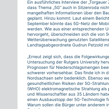
Ein ausführliches Interview der „Torgauer
dass Thema „5G“ auch in Sitzenroda nicht 
mangelhaften Informationen über den Bau 
geplant. Hinzu kommt: Laut einem Bericht
September könnte das 5G-Netz der Mobil
werden. Wie aus einer entsprechenden Un
hervorgeht, überschneiden sich die von 
Wetterüberwachung genutzten Satellitens
Landtagsabgeordnete Gudrun Petzold mit
„Erneut zeigt sich, dass die Folgewirkung
Untersuchung der Rutgers University herv
Prognosen für Niederschlagsmengen beei
schwerer vorhersehbar. Das finde ich in
Nordsachsen sehr bedenklich. Ebenso we
gesundheitlichen Risiken der 5G-Strahlun
(WHO) elektromagnetische Strahlung als p
und Wissenschaftler aus 35 Ländern haben
einen Ausbaustopp der 5G-Technologie for
Warum sollen die Bürger unter anderem in