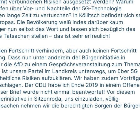
amit verbundenen Risiken ausgesetzt werden? Warum
offen über Vor- und Nachteile der 5G-Technologie
 lange Zeit zu vertuschen? In Köllitsch befindet sich se
ropas. Die Bevölkerung weiß indes darüber kaum
ger nun selbst das Wort und lassen sich bezüglich des
Tatsachen stellen – das ist sehr erfreulich!
n Fortschritt verhindern, aber auch keinen Fortschritt
g. Dass nun unter anderem der Bürgerinitiative in
nur die AfD zu einem Gesprächsveranstaltung zum Them
9 ist unsere Partei im Landkreis unterwegs, um über 5G
heitliche Risiken aufzuklären. Wir haben zudem Vorträg
eschlagen. Der CDU habe ich Ende 2019 in einem Offen
ser Brief wurde nicht einmal beantwortet! Vor diesem
rinitiative in Sitzenroda, uns einzuladen, völlig
ordsachen nehmen wir die berechtigten Sorgen der Bürge