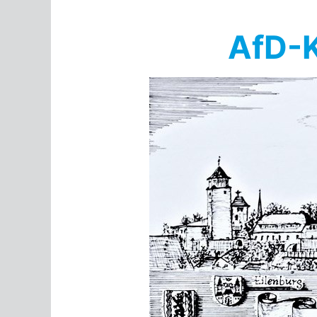
Springe
zum
AfD-K
Inhalt