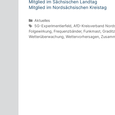
Mitglied im Sächsischen Landtag
Mitglied im Nordsächsischen Kreistag
Kategorien
Aktuelles
Schlagwörter
5G-Experimentierfeld
,
AfD-Kreisverband Nord
Folgewirkung
,
Frequenzbänder
,
Funkmast
,
Graditz
Wetterüberwachung
,
Wettervorhersagen
,
Zusamm