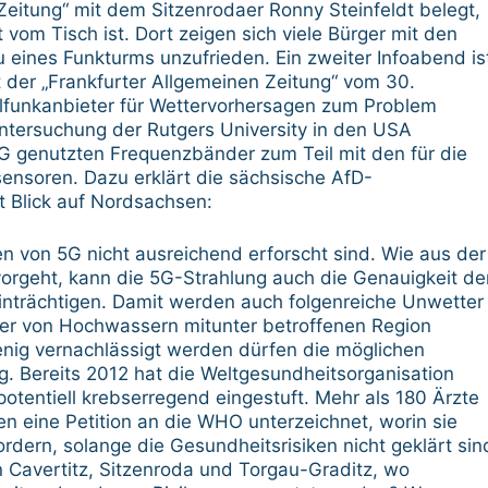
 Zeitung“ mit dem Sitzenrodaer Ronny Steinfeldt belegt,
vom Tisch ist. Dort zeigen sich viele Bürger mit den
eines Funkturms unzufrieden. Ein zweiter Infoabend is
 der „Frankfurter Allgemeinen Zeitung“ vom 30.
funkanbieter für Wettervorhersagen zum Problem
tersuchung der Rutgers University in den USA
5G genutzten Frequenzbänder zum Teil mit den für die
ensoren. Dazu erklärt die sächsische AfD-
 Blick auf Nordsachsen:
en von 5G nicht ausreichend erforscht sind. Wie aus der
orgeht, kann die 5G-Strahlung auch die Genauigkeit de
nträchtigen. Damit werden auch folgenreiche Unwetter
 der von Hochwassern mitunter betroffenen Region
nig vernachlässigt werden dürfen die möglichen
g. Bereits 2012 hat die Weltgesundheitsorganisation
otentiell krebserregend eingestuft. Mehr als 180 Ärzte
 eine Petition an die WHO unterzeichnet, worin sie
dern, solange die Gesundheitsrisiken nicht geklärt sin
 Cavertitz, Sitzenroda und Torgau-Graditz, wo