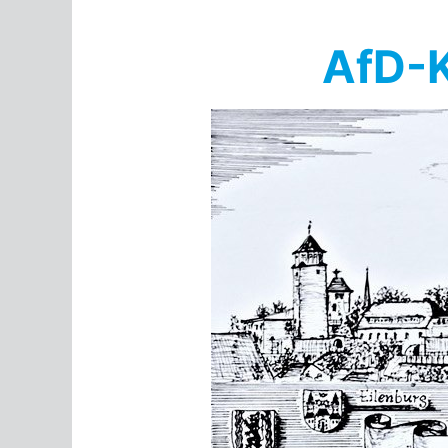
Springe
zum
AfD-K
Inhalt