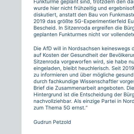
Funktürme geplant sind, trotzdem den d
wurde hier nicht frühzeitig und ergebnis
diskutiert, anstatt den Bau von Funkmasten
2019 das größte 5G-Experimentierfeld Eu
Bescheid. In Sitzenroda ergreifen die Bür
geplanten Funkturmes nicht vor vollendete 
Die AfD will in Nordsachsen keineswegs de
auf Kosten der Gesundheit der Bevölkerun
Sitzenroda vorgeworfen wird, sie habe 
eingeladen, bleibt heuchlerisch. Seit 201
zu informieren und über mögliche gesund
durch fachkundige Wissenschaftler vorg
Brief die Zusammenarbeit angeboten. Die
Hintergrund ist die Entscheidung der Bürge
nachvollziehbar. Als einzige Partei in N
zum Thema 5G ernst.“
Gudrun Petzold