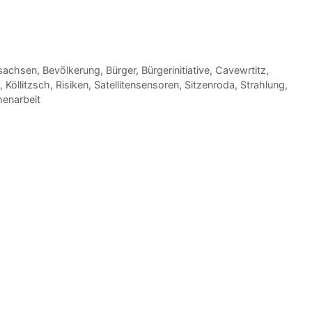
sachsen
,
Bevölkerung
,
Bürger
,
Bürgerinitiative
,
Cavewrtitz
,
,
Köllitzsch
,
Risiken
,
Satellitensensoren
,
Sitzenroda
,
Strahlung
,
enarbeit