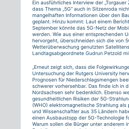
Ein ausführliches Interview der „Torgauer
dass Thema „5G“ auch in Sitzenroda nicht 
mangelhaften Informationen über den Bau 
geplant. Hinzu kommt: Laut einem Bericht
September könnte das 5G-Netz der Mobil
werden. Wie aus einer entsprechenden Un
hervorgeht, überschneiden sich die von 
Wetterüberwachung genutzten Satellitens
Landtagsabgeordnete Gudrun Petzold mit
„Erneut zeigt sich, dass die Folgewirkung
Untersuchung der Rutgers University herv
Prognosen für Niederschlagsmengen beei
schwerer vorhersehbar. Das finde ich in
Nordsachsen sehr bedenklich. Ebenso we
gesundheitlichen Risiken der 5G-Strahlun
(WHO) elektromagnetische Strahlung als p
und Wissenschaftler aus 35 Ländern haben
einen Ausbaustopp der 5G-Technologie for
Warum sollen die Bürger unter anderem in