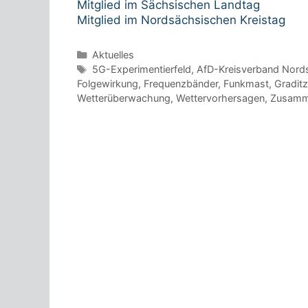
Mitglied im Sächsischen Landtag
Mitglied im Nordsächsischen Kreistag
Kategorien
Aktuelles
Schlagwörter
5G-Experimentierfeld
,
AfD-Kreisverband Nord
Folgewirkung
,
Frequenzbänder
,
Funkmast
,
Graditz
Wetterüberwachung
,
Wettervorhersagen
,
Zusamm