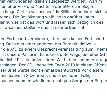
amit verbundenen Risiken ausgesetzt werden? Warum
offen über Vor- und Nachteile der 5G-Technologie
 lange Zeit zu vertuschen? In Köllitsch befindet sich se
ropas. Die Bevölkerung weiß indes darüber kaum
ger nun selbst das Wort und lassen sich bezüglich des
Tatsachen stellen – das ist sehr erfreulich!
n Fortschritt verhindern, aber auch keinen Fortschritt
g. Dass nun unter anderem der Bürgerinitiative in
nur die AfD zu einem Gesprächsveranstaltung zum Them
9 ist unsere Partei im Landkreis unterwegs, um über 5G
heitliche Risiken aufzuklären. Wir haben zudem Vorträg
eschlagen. Der CDU habe ich Ende 2019 in einem Offen
ser Brief wurde nicht einmal beantwortet! Vor diesem
rinitiative in Sitzenroda, uns einzuladen, völlig
ordsachen nehmen wir die berechtigten Sorgen der Bürge