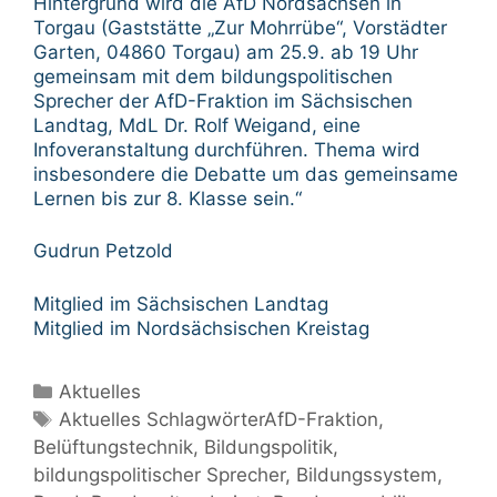
Hintergrund wird die AfD Nordsachsen in
Torgau (Gaststätte „Zur Mohrrübe“, Vorstädter
Garten, 04860 Torgau) am 25.9. ab 19 Uhr
gemeinsam mit dem bildungspolitischen
Sprecher der AfD-Fraktion im Sächsischen
Landtag, MdL Dr. Rolf Weigand, eine
Infoveranstaltung durchführen. Thema wird
insbesondere die Debatte um das gemeinsame
Lernen bis zur 8. Klasse sein.“
Gudrun Petzold
Mitglied im Sächsischen Landtag
Mitglied im Nordsächsischen Kreistag
Kategorien
Aktuelles
Schlagwörter
Aktuelles SchlagwörterAfD-Fraktion
,
Belüftungstechnik
,
Bildungspolitik
,
bildungspolitischer Sprecher
,
Bildungssystem
,