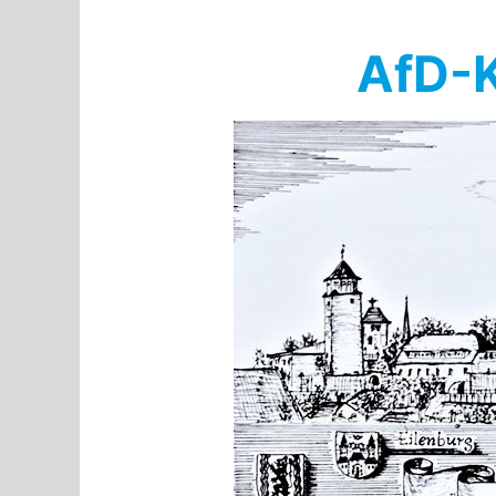
Springe
zum
AfD-K
Inhalt