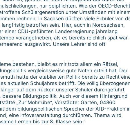
ulschließungen, nur beipflichten. Wie der OECD-Berich
etroffene Schülergeneration unter Umständen mit eine
mmen rechnen. In Sachsen dürften viele Schüler von d
ngfristig betroffen sein. Hier, auch in Nordsachsen,
ter einer CDU-geführten Landesregierung jahrelang
empo vorangetrieben, als es bereits reichlich spät war.
erheerend ausgewirkt. Unsere Lehrer sind oft
eme bestehen, bleibt es mir trotz allem ein Rätsel,
ngspolitik vergleichsweise gute Noten erteilt hat. Der
uth hatte der etablierten Politik bereits zu Recht ein
des aktuellen Schuljahres betrifft. Die völlig überzogene
änger auf dem Rücken unserer Schüler durchgeführt
e, bessere Bildungspolitik. Auch vor diesem Hintergrund
tstätte „Zur Mohrrübe“, Vorstädter Garten, 04860
t dem bildungspolitischen Sprecher der AfD-Fraktion i
nd, eine Infoveranstaltung durchführen. Thema wird
ame Lernen bis zur 8. Klasse sein.“