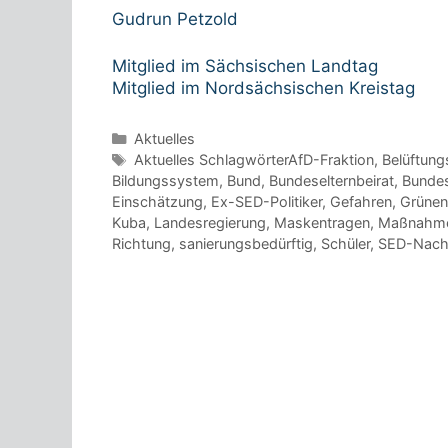
Gudrun Petzold
Mitglied im Sächsischen Landtag
Mitglied im Nordsächsischen Kreistag
Kategorien
Aktuelles
Schlagwörter
Aktuelles SchlagwörterAfD-Fraktion
,
Belüftung
Bildungssystem
,
Bund
,
Bundeselternbeirat
,
Bundes
Einschätzung
,
Ex-SED-Politiker
,
Gefahren
,
Grünen
Kuba
,
Landesregierung
,
Maskentragen
,
Maßnahm
Richtung
,
sanierungsbedürftig
,
Schüler
,
SED-Nachf