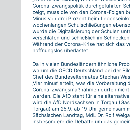
Corona-Zwangspolitik durchgeführten Sch
zeigt, muss die von den Corona-Folgen b
Minus von drei Prozent beim Lebenseinko
wochenlangen Schulschließungen ebenso la
wurde die Digitalisierung der Schulen un
verschlafen und schließlich im Schneckent
Während der Corona-Krise hat sich das v
hoffnungslos überlastet.
Da in vielen Bundesländern ähnliche Probl
warum die OECD Deutschland bei der Bildu
Chef des Bundeselternrates Stephan Wassm
‚Vier minus‘ erteilt, was die Vorbereitung 
Corona-Zwangsmaßnahmen dürfen nicht l
werden. Die AfD steht für eine alternativ
wird die AfD Nordsachsen in Torgau (Gas
Torgau) am 25.9. ab 19 Uhr gemeinsam mi
Sächsischen Landtag, MdL Dr. Rolf Weiga
insbesondere die Debatte um das gemeins