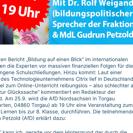
n Bericht „Bildung auf einen Blick“ im internationalen
en die Experten vor massiven finanziellen Folgen für die
angene Schulschließungen. Hinzu kommt: Laut einer
 des Technologieunternehmens Citrix lief in Deutschlan
l zum Online-Unterricht reibungslos – also schlechter a
 zur Glückssache“ kommentiert ein Redakteur der
nd. Am 25.9. wird die AfD Nordsachsen in Torgau
Garten, 04860 Torgau) ab 19 Uhr eine Veranstaltung zum
rnen bis zur 8. Klasse, durchführen. Die teilnehmend
etzold (AfD) erklärt dazu:
e‘ kann ich, gerade vor dem Hintergrund der durch die