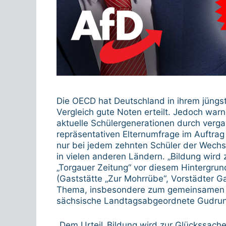
Die OECD hat Deutschland in ihrem jüngste
Vergleich gute Noten erteilt. Jedoch warn
aktuelle Schülergenerationen durch verg
repräsentativen Elternumfrage im Auftrag
nur bei jedem zehnten Schüler der Wechse
in vielen anderen Ländern. „Bildung wird
„Torgauer Zeitung“ vor diesem Hintergru
(Gaststätte „Zur Mohrrübe“, Vorstädter 
Thema, insbesondere zum gemeinsamen Le
sächsische Landtagsabgeordnete Gudrun P
„Dem Urteil ‚Bildung wird zur Glückssach