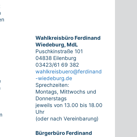
t
m
en
Wahlkreisbüro Ferdinand
Wiedeburg, MdL
Puschkinstraße 101
04838 Eilenburg
03423/61 69 382
wahlkreisbuero@ferdinand
-wiedeburg.de
e
Sprechzeiten:
n
Montags, Mittwochs und
Donnerstags
jeweils von 13.00 bis 18.00
Uhr
m
(oder nach Vereinbarung)
Bürgerbüro Ferdinand