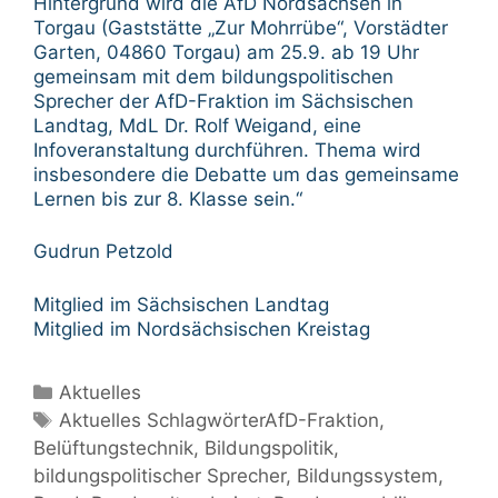
Hintergrund wird die AfD Nordsachsen in
Torgau (Gaststätte „Zur Mohrrübe“, Vorstädter
Garten, 04860 Torgau) am 25.9. ab 19 Uhr
gemeinsam mit dem bildungspolitischen
Sprecher der AfD-Fraktion im Sächsischen
Landtag, MdL Dr. Rolf Weigand, eine
Infoveranstaltung durchführen. Thema wird
insbesondere die Debatte um das gemeinsame
Lernen bis zur 8. Klasse sein.“
Gudrun Petzold
Mitglied im Sächsischen Landtag
Mitglied im Nordsächsischen Kreistag
Kategorien
Aktuelles
Schlagwörter
Aktuelles SchlagwörterAfD-Fraktion
,
Belüftungstechnik
,
Bildungspolitik
,
bildungspolitischer Sprecher
,
Bildungssystem
,