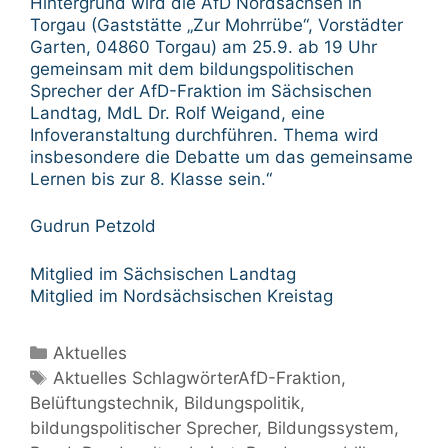
Hintergrund wird die AfD Nordsachsen in
Torgau (Gaststätte „Zur Mohrrübe“, Vorstädter
Garten, 04860 Torgau) am 25.9. ab 19 Uhr
gemeinsam mit dem bildungspolitischen
Sprecher der AfD-Fraktion im Sächsischen
Landtag, MdL Dr. Rolf Weigand, eine
Infoveranstaltung durchführen. Thema wird
insbesondere die Debatte um das gemeinsame
Lernen bis zur 8. Klasse sein.“
Gudrun Petzold
Mitglied im Sächsischen Landtag
Mitglied im Nordsächsischen Kreistag
Kategorien
Aktuelles
Schlagwörter
Aktuelles SchlagwörterAfD-Fraktion
,
Belüftungstechnik
,
Bildungspolitik
,
bildungspolitischer Sprecher
,
Bildungssystem
,