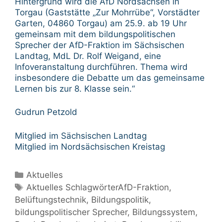
Hintergrund wird die AfD Nordsachsen in
Torgau (Gaststätte „Zur Mohrrübe“, Vorstädter
Garten, 04860 Torgau) am 25.9. ab 19 Uhr
gemeinsam mit dem bildungspolitischen
Sprecher der AfD-Fraktion im Sächsischen
Landtag, MdL Dr. Rolf Weigand, eine
Infoveranstaltung durchführen. Thema wird
insbesondere die Debatte um das gemeinsame
Lernen bis zur 8. Klasse sein.“
Gudrun Petzold
Mitglied im Sächsischen Landtag
Mitglied im Nordsächsischen Kreistag
Kategorien
Aktuelles
Schlagwörter
Aktuelles SchlagwörterAfD-Fraktion
,
Belüftungstechnik
,
Bildungspolitik
,
bildungspolitischer Sprecher
,
Bildungssystem
,