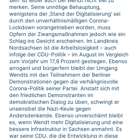
sein‘ ist leider auch bei Wendt nicht viel zu
merken. Seine unnötige Behauptung,
wenigstens der ‚Stand der Digitalisierung‘ sei
durch den unverhältnismäßigen Corona-
Lockdown vorangetrieben worden, muss
Opfern der Zwangsmaßnahmen jedoch wie ein
Schlag ins Gesicht erscheinen. Im Landkreis
Nordsachsen ist die Arbeitslosigkeit – auch
infolge der CDU-Politik – im August im Vergleich
zum Vorjahr um 17,8 Prozent gestiegen. Ebenso
arrogant und bürgerfern bleibt der Umgang
Wendts mit den Teilnehmern der Berliner
Demonstrationen gegen die verhängnisvolle
Corona-Politik seiner Partei. Anstatt sich mit
den friedlichen Demonstranten im
demokratischen Dialog zu üben, schwingt er
unsensibel die Nazi-Keule gegen
Andersdenkende. Ebenso unverschämt bleibt
es, wenn Wendt mehr Digitalisierung und eine
bessere Infrastruktur in Sachsen anmahnt. Es
war seine CDU, die die Entwicklung in diese