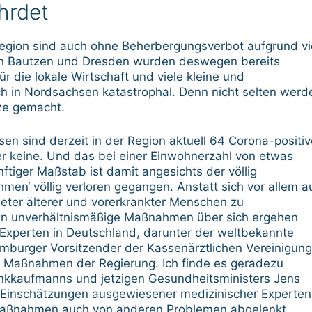
hrdet
egion sind auch ohne Beherbergungsverbot aufgrund vi
 In Bautzen und Dresden wurden deswegen bereits
 die lokale Wirtschaft und viele kleine und
 in Nordsachsen katastrophal. Denn nicht selten werd
ze gemacht.
n sind derzeit in der Region aktuell 64 Corona-positiv
her keine. Und das bei einer Einwohnerzahl von etwas
ftiger Maßstab ist damit angesichts der völlig
n‘ völlig verloren gegangen. Anstatt sich vor allem a
eter älterer und vorerkrankter Menschen zu
un unverhältnismäßige Maßnahmen über sich ergehen
e Experten in Deutschland, darunter der weltbekannte
mburger Vorsitzender der Kassenärztlichen Vereinigung
n Maßnahmen der Regierung. Ich finde es geradezu
ankkaufmanns und jetzigen Gesundheitsministers Jens
 Einschätzungen ausgewiesener medizinischer Experten
maßnahmen auch von anderen Problemen abgelenkt