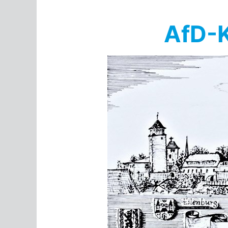
Springe
zum
AfD-K
Inhalt