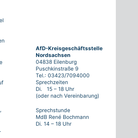
el
en
AfD-Kreisgeschäftsstelle
Nordsachsen
04838 Eilenburg
e
Puschkinstraße 9
Tel.: 03423/7094000
Sprechzeiten
uf
Di. 15 – 18 Uhr
(oder nach Vereinbarung)
,
Sprechstunde
MdB René Bochmann
Di. 14 – 18 Uhr
.