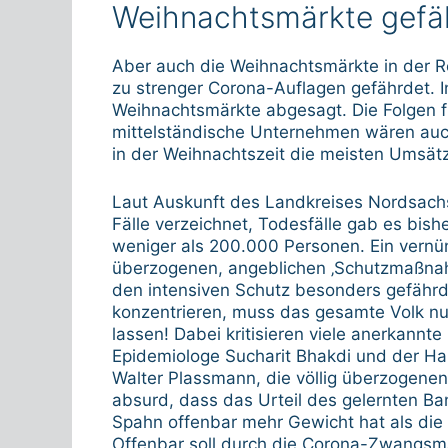
Weihnachtsmärkte gefä
Aber auch die Weihnachtsmärkte in der R
zu strenger Corona-Auflagen gefährdet.
Weihnachtsmärkte abgesagt. Die Folgen für
mittelständische Unternehmen wären auch
in der Weihnachtszeit die meisten Umsät
Laut Auskunft des Landkreises Nordsachse
Fälle verzeichnet, Todesfälle gab es bis
weniger als 200.000 Personen. Ein vernün
überzogenen, angeblichen ‚Schutzmaßnahme
den intensiven Schutz besonders gefährd
konzentrieren, muss das gesamte Volk n
lassen! Dabei kritisieren viele anerkannt
Epidemiologe Sucharit Bhakdi und der Ha
Walter Plassmann, die völlig überzogene
absurd, dass das Urteil des gelernten B
Spahn offenbar mehr Gewicht hat als die
Offenbar soll durch die Corona-Zwangs