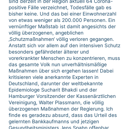
sind derzeit in der Region aktuell 64 Corona-
positive Fälle verzeichnet, Todesfälle gab es
bisher keine. Und das bei einer Einwohnerzahl
von etwas weniger als 200.000 Personen. Ein
vernünftiger Maßstab ist damit angesichts der
völlig überzogenen, angeblichen
‚Schutzmaßnahmen‘ völlig verloren gegangen.
Anstatt sich vor allem auf den intensiven Schutz
besonders gefährdeter älterer und
vorerkrankter Menschen zu konzentrieren, muss
das gesamte Volk nun unverhältnismäßige
Maßnahmen über sich ergehen lassen! Dabei
kritisieren viele anerkannte Experten in
Deutschland, darunter der weltbekannte
Epidemiologe Sucharit Bhakdi und der
Hamburger Vorsitzender der Kassenärztlichen
Vereinigung, Walter Plassmann, die völlig
überzogenen Maßnahmen der Regierung. Ich
finde es geradezu absurd, dass das Urteil des
gelernten Bankkaufmanns und jetzigen
Gesundheitsministers Jens Spahn offenbar