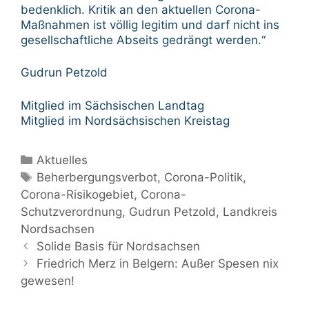
bedenklich. Kritik an den aktuellen Corona-
Maßnahmen ist völlig legitim und darf nicht ins
gesellschaftliche Abseits gedrängt werden.“
Gudrun Petzold
Mitglied im Sächsischen Landtag
Mitglied im Nordsächsischen Kreistag
Kategorien
Aktuelles
Schlagwörter
Beherbergungsverbot
,
Corona-Politik
,
Corona-Risikogebiet
,
Corona-
Schutzverordnung
,
Gudrun Petzold
,
Landkreis
Nordsachsen
Beitrags-
Solide Basis für Nordsachsen
Navigation
Friedrich Merz in Belgern: Außer Spesen nix
gewesen!