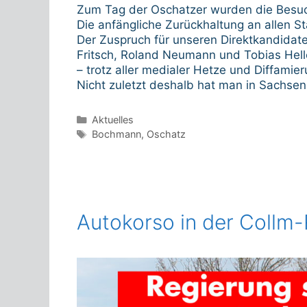
Zum Tag der Oschatzer wurden die Besuc
Die anfängliche Zurückhaltung an allen S
Der Zuspruch für unseren Direktkandida
Fritsch, Roland Neumann und Tobias Helle
– trotz aller medialer Hetze und Diffami
Nicht zuletzt deshalb hat man in Sachse
Kategorien
Aktuelles
Schlagwörter
Bochmann
,
Oschatz
Autokorso in der Collm