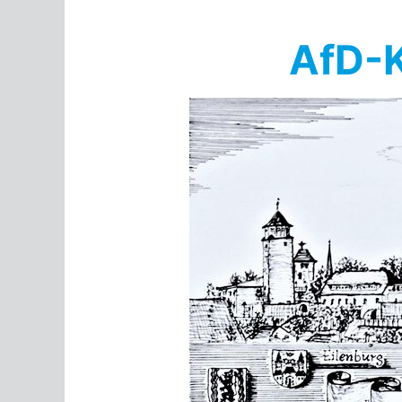
Springe
zum
AfD-K
Inhalt