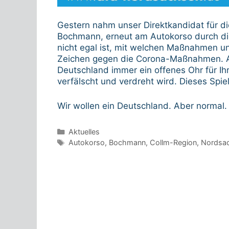
Gestern nahm unser Direktkandidat für d
Bochmann, erneut am Autokorso durch die 
nicht egal ist, mit welchen Maßnahmen uns
Zeichen gegen die Corona-Maßnahmen. Als 
Deutschland immer ein offenes Ohr für Ih
verfälscht und verdreht wird. Dieses Spie
Wir wollen ein Deutschland. Aber normal.
Kategorien
Aktuelles
Schlagwörter
Autokorso
,
Bochmann
,
Collm-Region
,
Nordsa