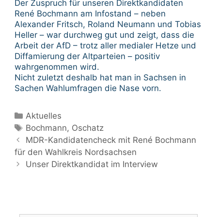
Der Zuspruch für unseren Direktkandidaten
René Bochmann am Infostand – neben
Alexander Fritsch, Roland Neumann und Tobias
Heller – war durchweg gut und zeigt, dass die
Arbeit der AfD – trotz aller medialer Hetze und
Diffamierung der Altparteien – positiv
wahrgenommen wird.
Nicht zuletzt deshalb hat man in Sachsen in
Sachen Wahlumfragen die Nase vorn.
Kategorien
Aktuelles
Schlagwörter
Bochmann
,
Oschatz
Beitrags-
MDR-Kandidatencheck mit René Bochmann
Navigation
für den Wahlkreis Nordsachsen
Unser Direktkandidat im Interview