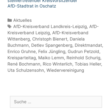
stellvertretender Kreisvorsitzender
AfD-Stadtrat in Oschatz
Kategorien
Aktuelles
Schlagwörter
AfD-Kreisverband Landkreis-Leipzig
,
AfD-
Kreisverband Leipzig
,
AfD-Kreisverband
Wittenberg
,
Christoph Bienert
,
Daniela
Buchmann
,
Detlev Spangenberg
,
Direktmandat
,
Enrico Gruhne
,
Felix Jüngling
,
Gudrun Petzold
,
Kreisparteitag
,
Maiko Lemm
,
Reinhold Schurig
,
René Bochmann
,
Rico Winterlich
,
Tobias Heller
,
Uta Schulzensohn
,
Wiedervereinigung
Suche
nach: