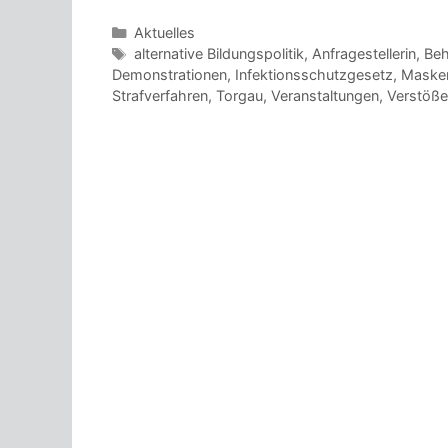
Kategorien
Aktuelles
Schlagwörter
alternative Bildungspolitik
,
Anfragestellerin
,
Be
Demonstrationen
,
Infektionsschutzgesetz
,
Masken
Strafverfahren
,
Torgau
,
Veranstaltungen
,
Verstöße