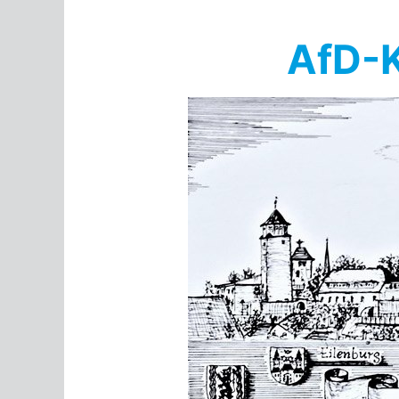
Springe
zum
AfD-K
Inhalt