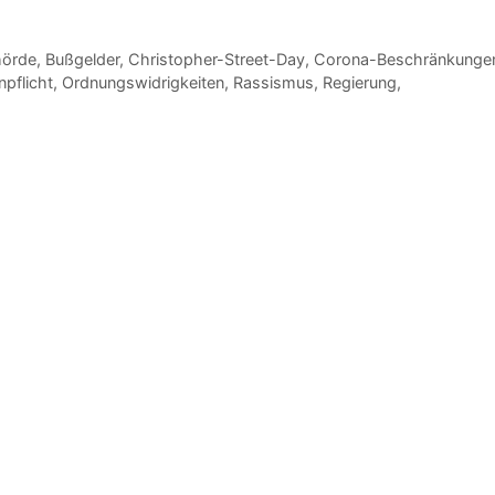
hörde
,
Bußgelder
,
Christopher-Street-Day
,
Corona-Beschränkunge
pflicht
,
Ordnungswidrigkeiten
,
Rassismus
,
Regierung
,