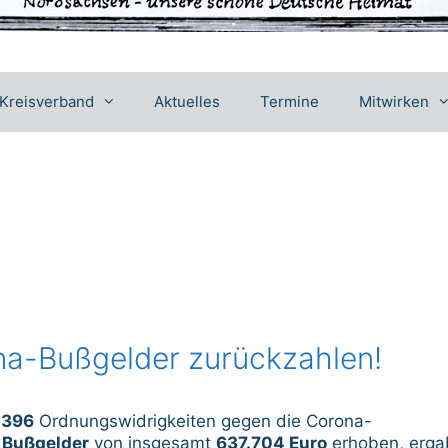
Kreisverband
Aktuelles
Termine
Mitwirken
na-Bußgelder zurückzahlen!
.396
Ordnungswidrigkeiten gegen die Corona-
n
Bußgelder
von insgesamt
637.704 Euro
erhoben, erga