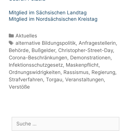
Mitglied im Sächsischen Landtag
Mitglied im Nordsächsischen Kreistag
Kategorien
Aktuelles
Schlagwörter
alternative Bildungspolitik
,
Anfragestellerin
,
Behörde
,
Bußgelder
,
Christopher-Street-Day
,
Corona-Beschränkungen
,
Demonstrationen
,
Infektionsschutzgesetz
,
Maskenpflicht
,
Ordnungswidrigkeiten
,
Rassismus
,
Regierung
,
Strafverfahren
,
Torgau
,
Veranstaltungen
,
Verstöße
Suche
nach: