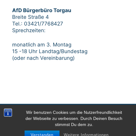
AfD Bürgerbüro Torgau
Breite Straße 4
Tel.: 03421/7768427
Sprechzeiten:
monatlich am 3. Montag
15 -18 Uhr Landtag/Bundestag
(oder nach Vereinbarung)
Wir benutzen Cookies um die Nutzerfreundlichkeit
Impressum
Datenschutzerklärung
der Webseite zu verbessen. Durch Deinen Besuch
stimmst Du dem zu.
© 2026 AfD-Kreisverband Nordsachsen
• Powered by
GeneratePress
Verstanden
Weitere Informationen