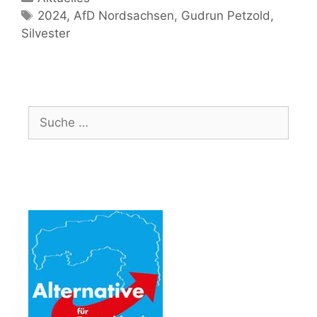
Schlagwörter
2024
,
AfD Nordsachsen
,
Gudrun Petzold
,
Silvester
Suche
nach: