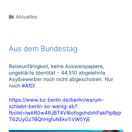
Kategorien
Aktuelles
Aus dem Bundestag
Reiseunfähigkeit, keine Ausweispapiere,
ungeklärte Identität – 44.510 abgelehnte
Asylbewerber noch nicht abgeschoben. Nur
noch
#AfD
!
https://www.bz-berlin.de/berlin/warum-
schiebt-berlin-so-wenig-ab?
fbclid=IwAR0w4RJBT4VI6ofogohdxhPakPlp8pjr
T62UyGz7BQhHgfuNEkv1iVW5YjE