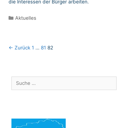
die Interessen der Bürger arbeiten.
Kategorien
Aktuelles
Beitrags-
← Zurück
1
…
81
82
Navigation
Suche
nach: