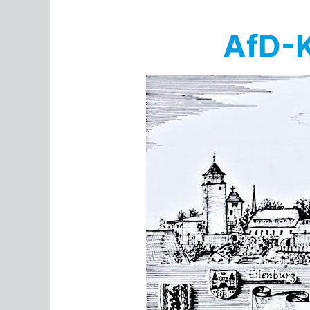
Springe
zum
AfD-K
Inhalt