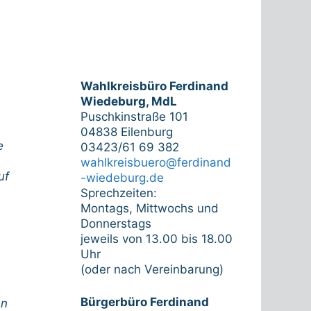
Wahlkreisbüro Ferdinand
Wiedeburg, MdL
Puschkinstraße 101
04838 Eilenburg
e
03423/61 69 382
wahlkreisbuero@ferdinand
uf
-wiedeburg.de
Sprechzeiten:
Montags, Mittwochs und
Donnerstags
jeweils von 13.00 bis 18.00
Uhr
(oder nach Vereinbarung)
Bürgerbüro Ferdinand
en