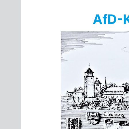
Springe
zum
AfD-K
Inhalt