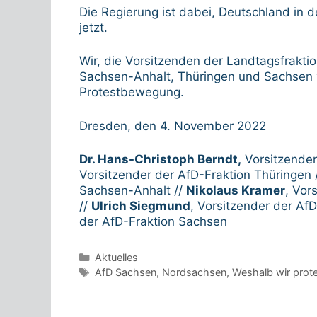
Die Regierung ist dabei, Deutschland in 
jetzt.
Wir, die Vorsitzenden der Landtagsfrak
Sachsen-Anhalt, Thüringen und Sachsen v
Protestbewegung.
Dresden, den 4. November 2022
Dr. Hans-Christoph Berndt,
Vorsitzender
Vorsitzender der AfD-Fraktion Thüringen 
Sachsen-Anhalt //
Nikolaus Kramer
, Vor
//
Ulrich Siegmund
, Vorsitzender der Af
der AfD-Fraktion Sachsen
Kategorien
Aktuelles
Schlagwörter
AfD Sachsen
,
Nordsachsen
,
Weshalb wir prote