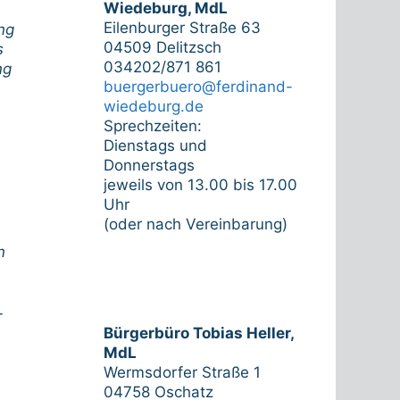
Wiedeburg, MdL
Eilenburger Straße 63
ng
04509 Delitzsch
s
034202/871 861
ng
buergerbuero@ferdinand-
wiedeburg.de
Sprechzeiten:
Dienstags und
Donnerstags
jeweils von 13.00 bis 17.00
Uhr
b
(oder nach Vereinbarung)
n
-
Bürgerbüro Tobias Heller,
MdL
Wermsdorfer Straße 1
04758 Oschatz