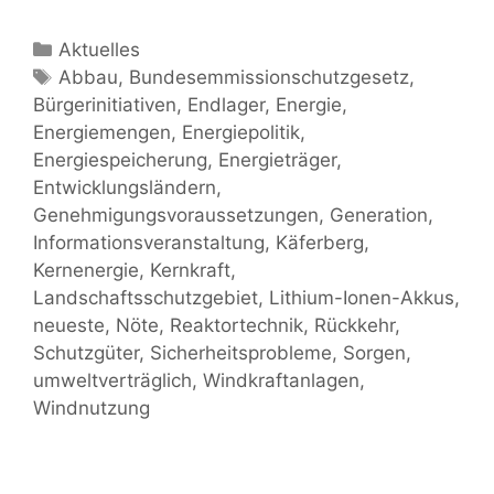
Kategorien
Aktuelles
Schlagwörter
Abbau
,
Bundesemmissionschutzgesetz
,
Bürgerinitiativen
,
Endlager
,
Energie
,
Energiemengen
,
Energiepolitik
,
Energiespeicherung
,
Energieträger
,
Entwicklungsländern
,
Genehmigungsvoraussetzungen
,
Generation
,
Informationsveranstaltung
,
Käferberg
,
Kernenergie
,
Kernkraft
,
Landschaftsschutzgebiet
,
Lithium-Ionen-Akkus
,
neueste
,
Nöte
,
Reaktortechnik
,
Rückkehr
,
Schutzgüter
,
Sicherheitsprobleme
,
Sorgen
,
umweltverträglich
,
Windkraftanlagen
,
Windnutzung