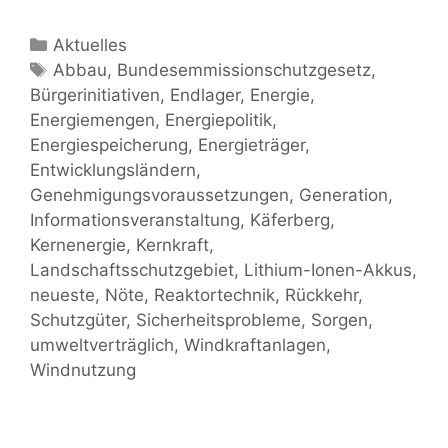
Kategorien
Aktuelles
Schlagwörter
Abbau
,
Bundesemmissionschutzgesetz
,
Bürgerinitiativen
,
Endlager
,
Energie
,
Energiemengen
,
Energiepolitik
,
Energiespeicherung
,
Energieträger
,
Entwicklungsländern
,
Genehmigungsvoraussetzungen
,
Generation
,
Informationsveranstaltung
,
Käferberg
,
Kernenergie
,
Kernkraft
,
Landschaftsschutzgebiet
,
Lithium-Ionen-Akkus
,
neueste
,
Nöte
,
Reaktortechnik
,
Rückkehr
,
Schutzgüter
,
Sicherheitsprobleme
,
Sorgen
,
umweltverträglich
,
Windkraftanlagen
,
Windnutzung