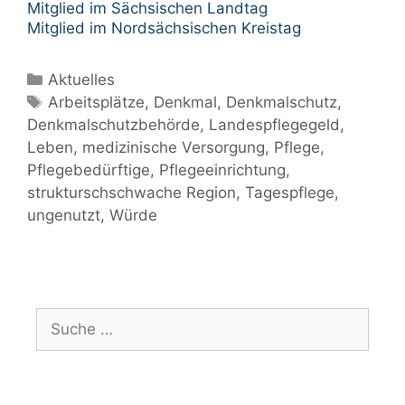
Mitglied im Sächsischen Landtag
Mitglied im Nordsächsischen Kreistag
Kategorien
Aktuelles
Schlagwörter
Arbeitsplätze
,
Denkmal
,
Denkmalschutz
,
Denkmalschutzbehörde
,
Landespflegegeld
,
Leben
,
medizinische Versorgung
,
Pflege
,
Pflegebedürftige
,
Pflegeeinrichtung
,
strukturschschwache Region
,
Tagespflege
,
ungenutzt
,
Würde
Suche
nach: