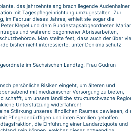
 plante, das jahrzehntelang brach liegende Audenhainer
tation mit Tagespflegeinrichtung umzugestalten. Zur
 im Februar dieses Jahres, erhielt sie sogar die
r Peter Klepel und dem Bundestagsabgeordneten Maria
ntrages und während begonnener Abrissarbeiten,
schutzbehörde. Man stellte fest, dass auch der über vie
de bisher nicht interessierte, unter Denkmalschutz
geordnete im Sächsischen Landtag, Frau Gudrun
ch persönliche Risiken eingeht, um älteren und
bensabend mit medizinischer Versorgung zu bieten,
und schafft, um unsere ländliche strukturschwache Regio
enkliche Unterstützung widerfahren!
 eine Stärkung unseres ländlichen Raumes bewiesen, di
it Pflegebedürftigen und ihren Familien geholfen.
dtagsfraktion, die Einführung einer Landarztquote und
tschland sein können, welches dieses notwendige