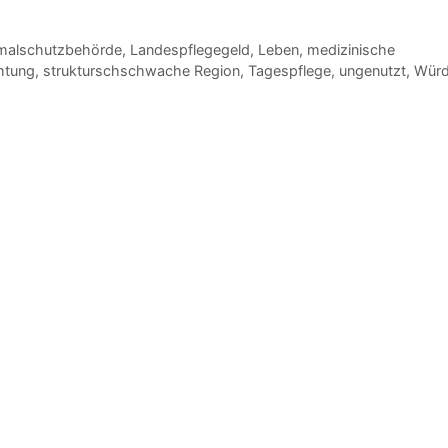
malschutzbehörde
,
Landespflegegeld
,
Leben
,
medizinische
chtung
,
strukturschschwache Region
,
Tagespflege
,
ungenutzt
,
Wür