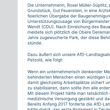
Die Unternehmerin, Rosel Müller-Süptitz,
Grundstück, Gut Feuerstein, in eine Arzts
feierlichen Übergabe der Baugenehmigung,
Unterstützungszusage von Bürgermeiste
Wendt (CDU). Nach Einreichung des Baua
meldete sich plötzlich die Obere Denkmal
Jahre zugewucherte Park, der diese Behör
stünde.
Dazu äußert sich unsere AfD-Landtagsab
Petzold, wie folgt:
Wenn ein unternehmerisch denkender Mens
behinderten Menschen einen würdigen Le
damit gleichzeitig Arbeitsplätze sichert 
zu stabilisieren, dann sollte ihm alle erd
Mit diesem Projekt hätte man tatsächlich
medizinische Versorgung gestärkt und dam
Bereits Anfang 2017 forderte die AfD-Lan
hätte damit, das erste Parlament in Deu