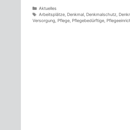
Kategorien
Aktuelles
Schlagwörter
Arbeitsplätze
,
Denkmal
,
Denkmalschutz
,
Denk
Versorgung
,
Pflege
,
Pflegebedürftige
,
Pflegeeinri