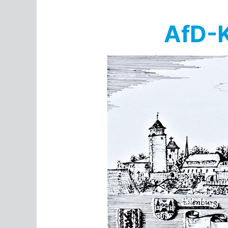
Springe
zum
AfD-K
Inhalt