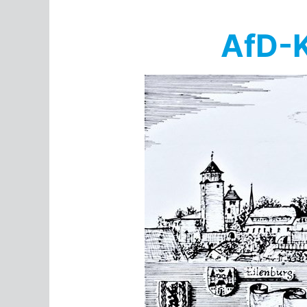
Springe
zum
AfD-K
Inhalt