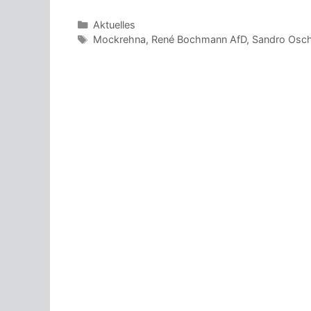
Kategorien
Aktuelles
Schlagwörter
Mockrehna
,
René Bochmann AfD
,
Sandro Osch