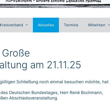
Kreisverband
Aktuelles
Termine
Mitwirken
: Große
ltung am 21.11.25
dgültigen Schließung noch einmal besuchen möchte, hat
e des Deutschen Bundestages, Herr
René Bochmann
,
oßen Abschiedsveranstaltung.