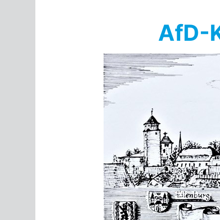
Springe
zum
AfD-K
Inhalt