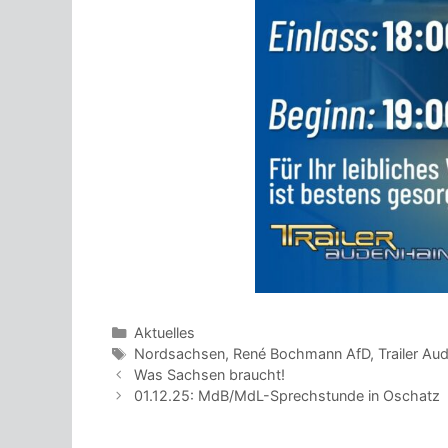
Kategorien
Aktuelles
Schlagwörter
Nordsachsen
,
René Bochmann AfD
,
Trailer Au
Beitrags-
Was Sachsen braucht!
Navigation
01.12.25: MdB/MdL-Sprechstunde in Oschatz