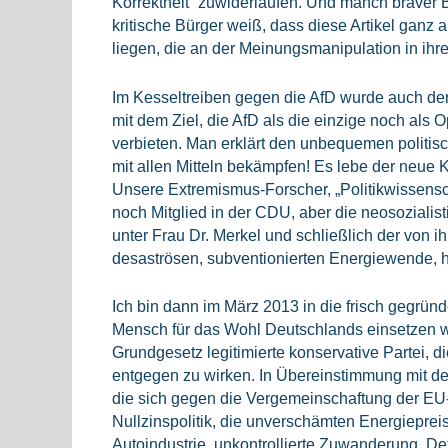
Korrektheit“ zuwiderlaufen. Und manch braver B
kritische Bürger weiß, dass diese Artikel gan
liegen, die an der Meinungsmanipulation in ihr
Im Kesseltreiben gegen die AfD wurde auch der 
mit dem Ziel, die AfD als die einzige noch als
verbieten. Man erklärt den unbequemen politi
mit allen Mitteln bekämpfen! Es lebe der neue 
Unsere Extremismus-Forscher, „Politikwissensc
noch Mitglied in der CDU, aber die neosozialis
unter Frau Dr. Merkel und schließlich der von 
desaströsen, subventionierten Energiewende, ha
Ich bin dann im März 2013 in die frisch gegründ
Mensch für das Wohl Deutschlands einsetzen wo
Grundgesetz legitimierte konservative Partei,
entgegen zu wirken. In Übereinstimmung mit de
die sich gegen die Vergemeinschaftung der EU-
Nullzinspolitik, die unverschämten Energieprei
Autoindustrie, unkontrollierte Zuwanderung, De