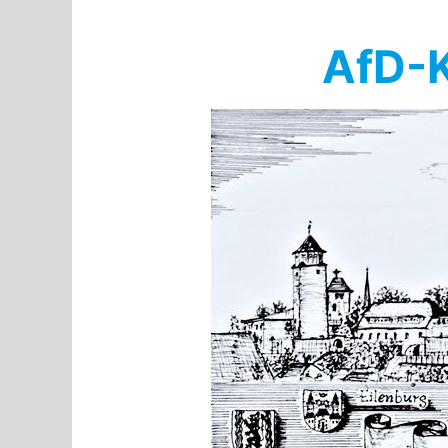
Springe
zum
AfD-K
Inhalt