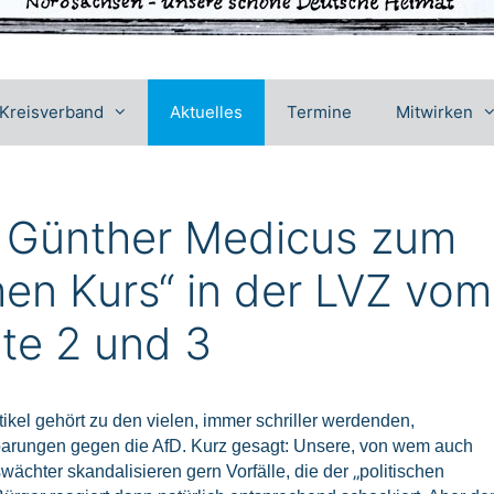
Kreisverband
Aktuelles
Termine
Mitwirken
. Günther Medicus zum
men Kurs“ in der LVZ vom
ite 2 und 3
ikel gehört zu den vielen, immer schriller werdenden,
tbarungen gegen die AfD.
Kurz gesagt: Unsere, von wem auch
„
ächter skandalisieren gern Vorfälle, die der
politischen