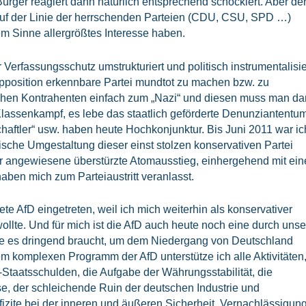
ürger reagiert dann natürlich entsprechend schockiert. Aber de
z auf der Linie der herrschenden Parteien (CDU, CSU, SPD …)
em Sinne allergrößtes Interesse haben.
Verfassungsschutz umstrukturiert und politisch instrumentalisie
 Opposition erkennbare Partei mundtot zu machen bzw. zu
schen Kontrahenten einfach zum „Nazi“ und diesen muss man d
Klassenkampf, es lebe das staatlich geförderte Denunziantentum
haftler“ usw. haben heute Hochkonjunktur. Bis Juni 2011 war ic
tische Umgestaltung dieser einst stolzen konservativen Partei
ihr angewiesene überstürzte Atomausstieg, einhergehend mit ein
ben mich zum Parteiaustritt veranlasst.
ete AfD eingetreten, weil ich mich weiterhin als konservativer
llte. Und für mich ist die AfD auch heute noch eine durch unse
 die es dringend braucht, um dem Niedergang von Deutschland
m komplexen Programm der AfD unterstütze ich alle Aktivitäten
Staatsschulden, die Aufgabe der Währungsstabilität, die
se, der schleichende Ruin der deutschen Industrie und
fizite bei der inneren und äußeren Sicherheit, Vernachlässigun