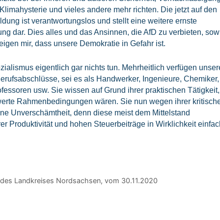
 Klimahysterie und vieles andere mehr richten. Die jetzt auf den
ung ist verantwortungslos und stellt eine weitere ernste
 dar. Dies alles und das Ansinnen, die AfD zu verbieten, sow
gen mir, dass unsere Demokratie in Gefahr ist.
ialismus eigentlich gar nichts tun. Mehrheitlich verfügen unser
Berufsabschlüsse, sei es als Handwerker, Ingenieure, Chemiker,
ofessoren usw. Sie wissen auf Grund ihrer praktischen Tätigkeit,
swerte Rahmenbedingungen wären. Sie nun wegen ihrer kritisch
ine Unverschämtheit, denn diese meist dem Mittelstand
r Produktivität und hohen Steuerbeiträge in Wirklichkeit einfac
des Landkreises Nordsachsen, vom 30.11.2020