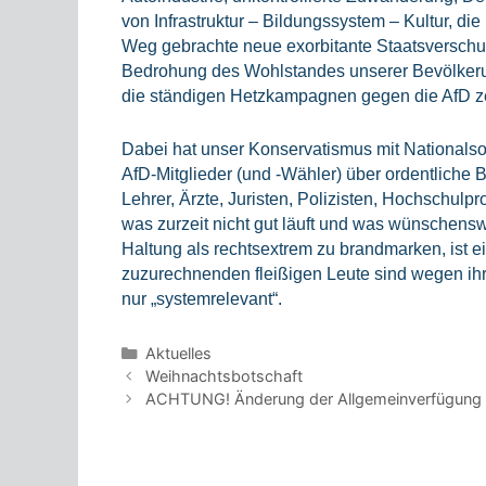
von Infrastruktur – Bildungssystem – Kultur, die
Weg gebrachte neue exorbitante Staatsverschuld
Bedrohung des Wohlstandes unserer Bevölkerung
die ständigen Hetzkampagnen gegen die AfD zei
Dabei hat unser Konservatismus mit Nationalsoz
AfD-Mitglieder (und -Wähler) über ordentliche 
Lehrer, Ärzte, Juristen, Polizisten, Hochschulpr
was zurzeit nicht gut läuft und was wünschen
Haltung als rechtsextrem zu brandmarken, ist e
zuzurechnenden fleißigen Leute sind wegen ihre
nur „systemrelevant“.
Kategorien
Aktuelles
Beitrags-
Weihnachtsbotschaft
Navigation
ACHTUNG! Änderung der Allgemeinverfügung 