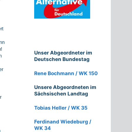
r
rt
ann
!
Unser Abgeordneter im
h
Deutschen Bundestag
er
Rene Bochmann / WK 150
Unsere Abgeordneten im
Sächsischen Landtag
r
Tobias Heller / WK 35
,
Ferdinand Wiedeburg /
WK 34
g