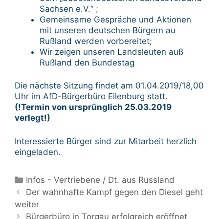
Sachsen e.V.“ ;
Gemeinsame Gespräche und Aktionen
mit unseren deutschen Bürgern au
Rußland werden vorbereitet;
Wir zeigen unseren Landsleuten auß
Rußland den Bundestag
Die nächste Sitzung findet am 01.04.2019/18,00
Uhr im AfD-Bürgerbüro Eilenburg statt.
(!Termin von ursprünglich 25.03.2019
verlegt!)
Interessierte Bürger sind zur Mitarbeit herzlich
eingeladen.
Kategorien
Infos - Vertriebene / Dt. aus Russland
Beitrags-
Der wahnhafte Kampf gegen den Diesel geht
Navigation
weiter
Bürgerbüro in Torgau erfolgreich eröffnet