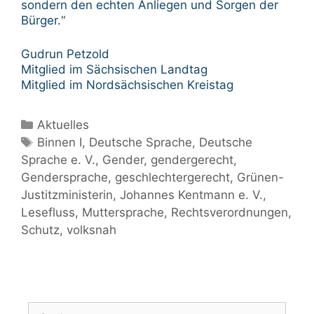
sondern den echten Anliegen und Sorgen der
Bürger.“
Gudrun Petzold
Mitglied im Sächsischen Landtag
Mitglied im Nordsächsischen Kreistag
Kategorien
Aktuelles
Schlagwörter
Binnen I
,
Deutsche Sprache
,
Deutsche
Sprache e. V.
,
Gender
,
gendergerecht
,
Gendersprache
,
geschlechtergerecht
,
Grünen-
Justitzministerin
,
Johannes Kentmann e. V.
,
Lesefluss
,
Muttersprache
,
Rechtsverordnungen
,
Schutz
,
volksnah
Suche