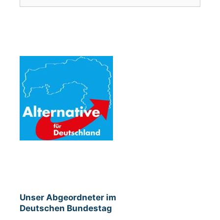
n
i
g
o
e
n
n
Unser Abgeordneter im
Deutschen Bundestag