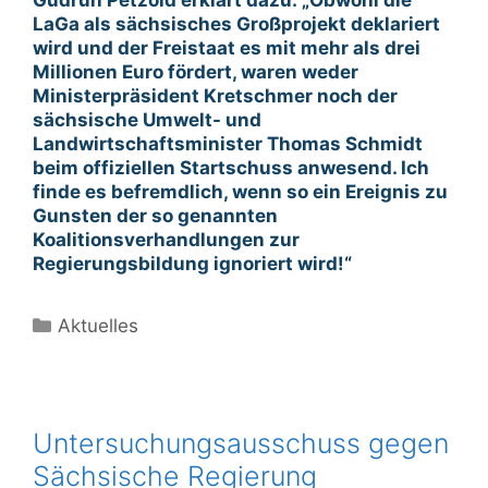
Gudrun Petzold erklärt dazu: „Obwohl die
LaGa als sächsisches Großprojekt deklariert
wird und der Freistaat es mit mehr als drei
Millionen Euro fördert, waren weder
Ministerpräsident Kretschmer noch der
sächsische Umwelt- und
Landwirtschaftsminister Thomas Schmidt
beim offiziellen Startschuss anwesend. Ich
finde es befremdlich, wenn so ein Ereignis zu
Gunsten der so genannten
Koalitionsverhandlungen zur
Regierungsbildung ignoriert wird!“
Kategorien
Aktuelles
Untersuchungsausschuss gegen
Sächsische Regierung