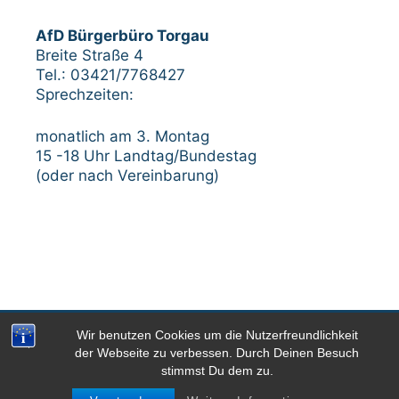
AfD Bürgerbüro Torgau
Breite Straße 4
Tel.: 03421/7768427
Sprechzeiten:
monatlich am 3. Montag
15 -18 Uhr Landtag/Bundestag
(oder nach Vereinbarung)
Wir benutzen Cookies um die Nutzerfreundlichkeit
Impressum
Datenschutzerklärung
der Webseite zu verbessen. Durch Deinen Besuch
stimmst Du dem zu.
© 2026 AfD-Kreisverband Nordsachsen
• Powered by
GeneratePress