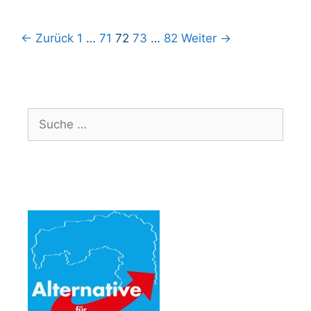
Beitrags-
← Zurück
1
…
71
72
73
…
82
Weiter →
Navigation
Suche
nach: