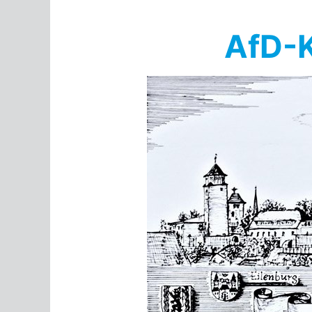
Springe
zum
AfD-K
Inhalt