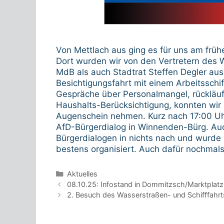
Von Mettlach aus ging es für uns am früh
Dort wurden wir von den Vertretern des 
MdB als auch Stadtrat Steffen Degler aus
Besichtigungsfahrt mit einem Arbeitsschi
Gespräche über Personalmangel, rückläu
Haushalts-Berücksichtigung, konnten wir
Augenschein nehmen. Kurz nach 17:00 Uh
AfD-Bürgerdialog in Winnenden-Bürg. Au
Bürgerdialogen in nichts nach und wurde e
bestens organisiert. Auch dafür nochmals 
Kategorien
Aktuelles
Beitrags-
08.10.25: Infostand in Dommitzsch/Marktplatz
Navigation
2. Besuch des Wasserstraßen- und Schifffahrt