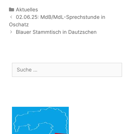
Kategorien
Aktuelles
Beitrags-
02.06.25: MdB/MdL-Sprechstunde in
Navigation
Oschatz
Blauer Stammtisch in Dautzschen
Suche
nach: