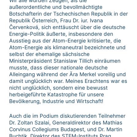
Wir alle wurden Zeugen, als die
außerordentliche und bevollmächtigte
Botschafterin der Tschechischen Republik in der
Republik Österreich, Frau Dr. iur. Ivana
Červenková, sich enttäuscht über die deutsche
Energie-Politik äußerte, insbesondere den
Ausstieg aus der Atom-Energie kritisierte, die
Atom-Energie als klimaneutral bezeichnete und
selbst der ehemalige sächsische
Ministerpräsident Stanislaw Tillich einräumen
musste, dass dieser nationale deutsche
Alleingang während der Ära Merkel voreilig und
damit unglücklich war. Meines Erachtens war es
nicht unglücklich, sondern eine bewusst
herbeigeführte Katastrophe für unsere
Bevölkerung, Industrie und Wirtschaft!
Auch die im Podium diskutierenden Teilnehmer
Dr. Zoltan Szalai, Generaldirektor des Mathias
Corvinus Collegiums Budapest, und Dr. Martin
Buchtik, Direktor des STEM-Instituts Prag,