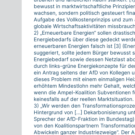
bewusst in marktwirtschaftliche Prinzipie
wachsen, sondern politisch gesteuert fina
Aufgabe des Vollkostenprinzips und zum a
globale Wirtschaftsaktivitäten missbrauc
2) „Erneuerbare Energien“ sollen drasti
Energiebedarfs über diese gedeckt werde
erneuerbaren Energien falsch ist [3] (En
suggeriert, sollte jedem Bürger bewusst
Energiebedarf sowie dessen Netzlast abd
durch links-grüne Energiekonzepte für 
ein Antrag seitens der AfD von Kollegen u
dieses Problem mit einem einmaligen Hei
erhöhtem Mindestlohn mehr Gehalt, welch
wenn die Ampel-Koalition Subventionen fü
keinesfalls auf der reellen Marktsituation.
3) „Wir werden den Transformationsproze
Hintergrund von […] Dekarbonisierung unter
Sprecher der AfD-Fraktion im Bundestag) 
von den Koalitionspartnern Transformatio
Abwickeln ganzer Industriezweige“. Der Au