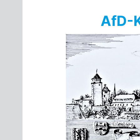
Springe
zum
AfD-K
Inhalt