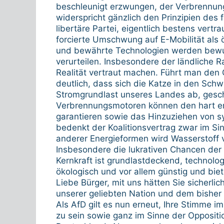
beschleunigt erzwungen, der Verbrennung
widerspricht gänzlich den Prinzipien des 
libertäre Partei, eigentlich bestens vert
forcierte Umschwung auf E-Mobilität als 
und bewährte Technologien werden bewuss
verurteilen. Insbesondere der ländliche 
Realität vertraut machen. Führt man den 
deutlich, dass sich die Katze in den Schw
Stromgrundlast unseres Landes ab, gesch
Verbrennungsmotoren können den hart er
garantieren sowie das Hinzuziehen von sy
bedenkt der Koalitionsvertrag zwar im Si
anderer Energieformen wird Wasserstoff v
Insbesondere die lukrativen Chancen der 
Kernkraft ist grundlastdeckend, technolog
ökologisch und vor allem günstig und biete
Liebe Bürger, mit uns hätten Sie sicher
unserer geliebten Nation und dem bishe
Als AfD gilt es nun erneut, Ihre Stimme i
zu sein sowie ganz im Sinne der Oppositi