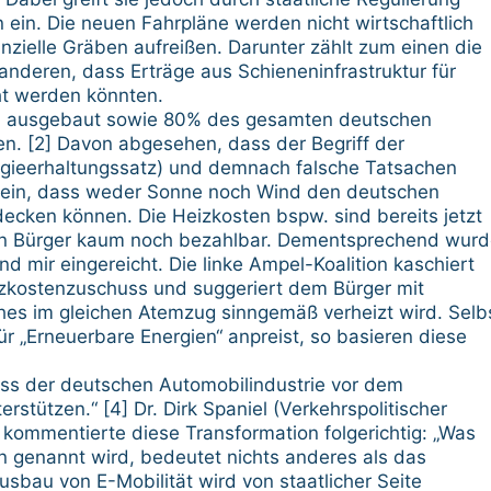
n ein. Die neuen Fahrpläne werden nicht wirtschaftlich
nzielle Gräben aufreißen. Darunter zählt zum einen die
nderen, dass Erträge aus Schieneninfrastruktur für
ht werden könnten.
sch ausgebaut sowie 80% des gesamten deutschen
n. [2] Davon abgesehen, dass der Begriff der
ergieerhaltungssatz) und demnach falsche Tatsachen
 sein, dass weder Sonne noch Wind den deutschen
ecken können. Die Heizkosten bspw. sind bereits jetzt
den Bürger kaum noch bezahlbar. Dementsprechend wur
nd mir eingereicht. Die linke Ampel-Koalition kaschiert
zkostenzuschuss und suggeriert dem Bürger mit
es im gleichen Atemzug sinngemäß verheizt wird. Selb
r „Erneuerbare Energien“ anpreist, so basieren diese
ss der deutschen Automobilindustrie vor dem
stützen.“ [4] Dr. Dirk Spaniel (Verkehrspolitischer
kommentierte diese Transformation folgerichtig: „Was
n genannt wird, bedeutet nichts anderes als das
sbau von E-Mobilität wird von staatlicher Seite