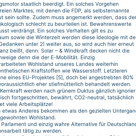
smotor staatlich beerdigt. Ein solches Vorgehen
freien Marktes, mit denen die FDP, als selbsternannte
raut sein sollte. Zudem muss angemerkt werden, dass de
ökologisch schlecht zu beurteilen ist. Bewahrenswerte
t verdrängt. Ein solches Verhalten gilt es zu
Raum sowie die Winterzeit werden diese Ideologie mit de
Gedanken unter 2) weiter aus, so wird auch hier erneut
anz beißt, denn: Solar – & Windkraft decken nicht die
weige denn die der E-Mobilität. Einzig
arbeiteten Wohlstand unseres Landes weiterhin
nthetischen Kraftstoffen wie Wasserstoff. Letzteren
nne eines EU-Projektes [5], doch bei angestrebten 80%
oraussichtlich eher stiefmütterlich behandelt werden.
Kernkraft werden nach grünem Duktus gänzlich ignorier
isch fortgeschritten, bewährt, CO2-neutral, tatsächlich
t viele Arbeitsplätze!
lich etwas Anderes bekommen als den gezielten Untergan
r gewohnten Wohlstand.
m Parlament und einzig wahre Alternative für Deutschlan
onsarbeit tätig zu werden.