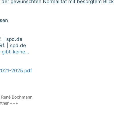
 der gewünschten Normalität mit besorgtem Blick
hsen
f. | spd.de
9f. | spd.de
-gibt-keine…
2021-2025.pdf
 – René Bochmann
ntner +++