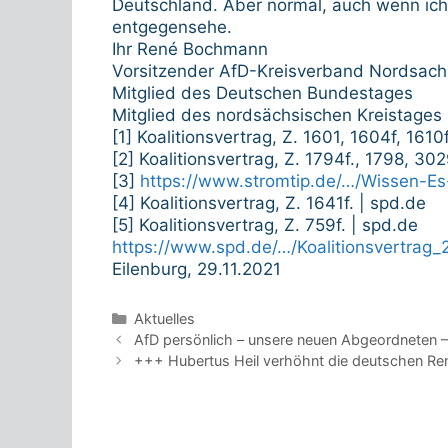
Deutschland. Aber normal, auch wenn ich
entgegensehe.
Ihr René Bochmann
Vorsitzender AfD-Kreisverband Nordsac
Mitglied des Deutschen Bundestages
Mitglied des nordsächsischen Kreistages
[1] Koalitionsvertrag, Z. 1601, 1604f, 1610
[2] Koalitionsvertrag, Z. 1794f., 1798, 302
[3]
https://www.stromtip.de/…/Wissen-Es
[4] Koalitionsvertrag, Z. 1641f. | spd.de
[5] Koalitionsvertrag, Z. 759f. | spd.de
https://www.spd.de/…/Koalitionsvertrag_
Eilenburg, 29.11.2021
Kategorien
Aktuelles
Beitrags-
AfD persönlich – unsere neuen Abgeordneten
Navigation
+++ Hubertus Heil verhöhnt die deutschen Re