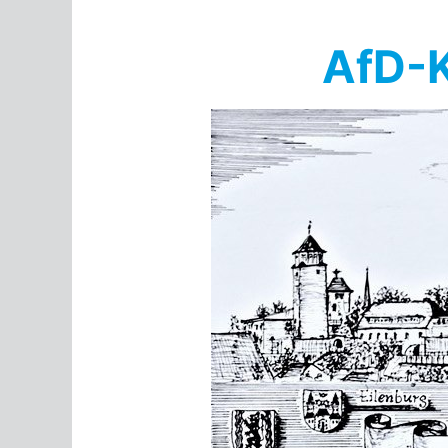
Springe
zum
AfD-K
Inhalt